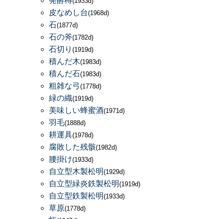
発酵樽
(1933d)
皮なめし台
(1968d)
石
(1877d)
石の斧
(1782d)
石切り
(1919d)
積んだ木
(1983d)
積んだ石
(1983d)
粗雑な弓
(1778d)
緑の織
(1919d)
美味しい蜂蜜酒
(1971d)
羽毛
(1888d)
耕運具
(1978d)
腐敗した残骸
(1982d)
腰掛け
(1933d)
自立型木製松明
(1929d)
自立型緑炎鉄製松明
(1919d)
自立型鉄製松明
(1933d)
草原
(1778d)