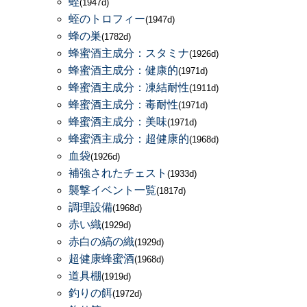
蛭
(1947d)
蛭のトロフィー
(1947d)
蜂の巣
(1782d)
蜂蜜酒主成分：スタミナ
(1926d)
蜂蜜酒主成分：健康的
(1971d)
蜂蜜酒主成分：凍結耐性
(1911d)
蜂蜜酒主成分：毒耐性
(1971d)
蜂蜜酒主成分：美味
(1971d)
蜂蜜酒主成分：超健康的
(1968d)
血袋
(1926d)
補強されたチェスト
(1933d)
襲撃イベント一覧
(1817d)
調理設備
(1968d)
赤い織
(1929d)
赤白の縞の織
(1929d)
超健康蜂蜜酒
(1968d)
道具棚
(1919d)
釣りの餌
(1972d)