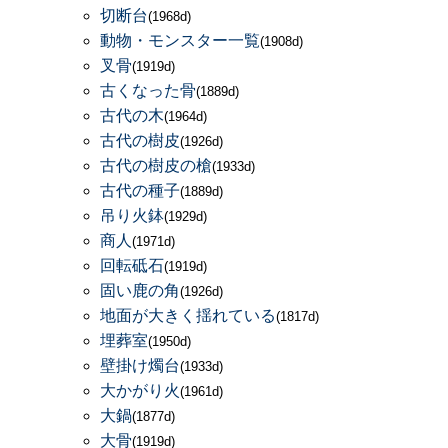
切断台
(1968d)
動物・モンスター一覧
(1908d)
叉骨
(1919d)
古くなった骨
(1889d)
古代の木
(1964d)
古代の樹皮
(1926d)
古代の樹皮の槍
(1933d)
古代の種子
(1889d)
吊り火鉢
(1929d)
商人
(1971d)
回転砥石
(1919d)
固い鹿の角
(1926d)
地面が大きく揺れている
(1817d)
埋葬室
(1950d)
壁掛け燭台
(1933d)
大かがり火
(1961d)
大鍋
(1877d)
大骨
(1919d)