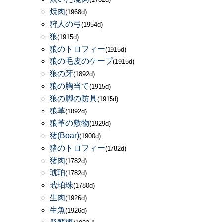
焼肉
(1968d)
狩人の弓
(1954d)
狼
(1915d)
狼のトロフィー
(1915d)
狼の毛皮のケープ
(1915d)
狼の牙
(1892d)
狼の胸当て
(1915d)
狼の脚の防具
(1915d)
狼革
(1892d)
狼革の敷物
(1929d)
猪(Boar)
(1900d)
猪のトロフィー
(1782d)
猪肉
(1782d)
琥珀
(1782d)
琥珀珠
(1780d)
生肉
(1926d)
生魚
(1926d)