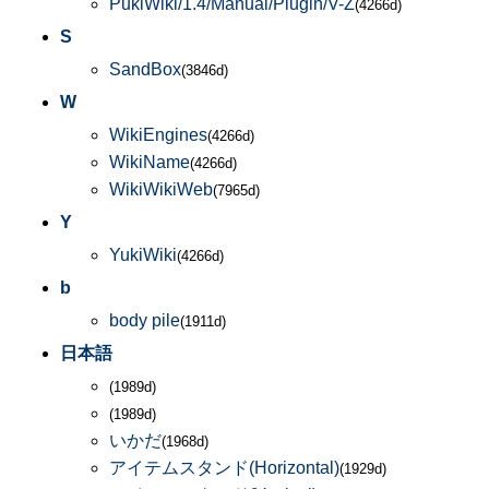
PukiWiki/1.4/Manual/Plugin/V-Z
(4266d)
S
SandBox
(3846d)
W
WikiEngines
(4266d)
WikiName
(4266d)
WikiWikiWeb
(7965d)
Y
YukiWiki
(4266d)
b
body pile
(1911d)
日本語
(1989d)
(1989d)
いかだ
(1968d)
アイテムスタンド(Horizontal)
(1929d)