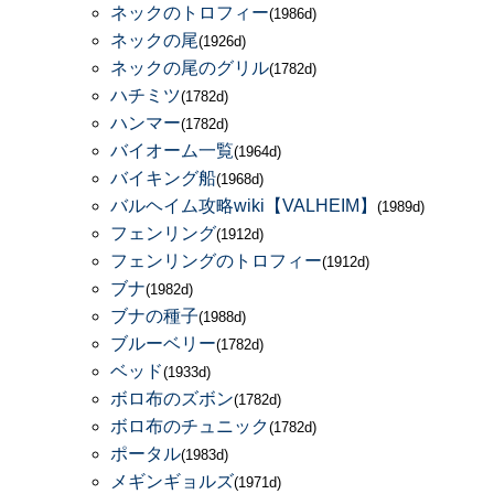
ネックのトロフィー
(1986d)
ネックの尾
(1926d)
ネックの尾のグリル
(1782d)
ハチミツ
(1782d)
ハンマー
(1782d)
バイオーム一覧
(1964d)
バイキング船
(1968d)
バルヘイム攻略wiki【VALHEIM】
(1989d)
フェンリング
(1912d)
フェンリングのトロフィー
(1912d)
ブナ
(1982d)
ブナの種子
(1988d)
ブルーベリー
(1782d)
ベッド
(1933d)
ボロ布のズボン
(1782d)
ボロ布のチュニック
(1782d)
ポータル
(1983d)
メギンギョルズ
(1971d)