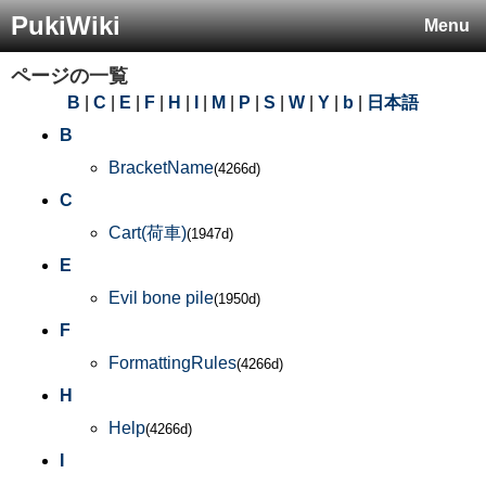
PukiWiki
Menu
ページの一覧
B
|
C
|
E
|
F
|
H
|
I
|
M
|
P
|
S
|
W
|
Y
|
b
|
日本語
B
BracketName
(4266d)
C
Cart(荷車)
(1947d)
E
Evil bone pile
(1950d)
F
FormattingRules
(4266d)
H
Help
(4266d)
I