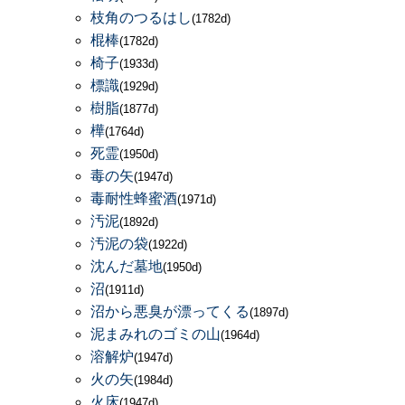
枝角のつるはし
(1782d)
棍棒
(1782d)
椅子
(1933d)
標識
(1929d)
樹脂
(1877d)
樺
(1764d)
死霊
(1950d)
毒の矢
(1947d)
毒耐性蜂蜜酒
(1971d)
汚泥
(1892d)
汚泥の袋
(1922d)
沈んだ墓地
(1950d)
沼
(1911d)
沼から悪臭が漂ってくる
(1897d)
泥まみれのゴミの山
(1964d)
溶解炉
(1947d)
火の矢
(1984d)
火床
(1947d)