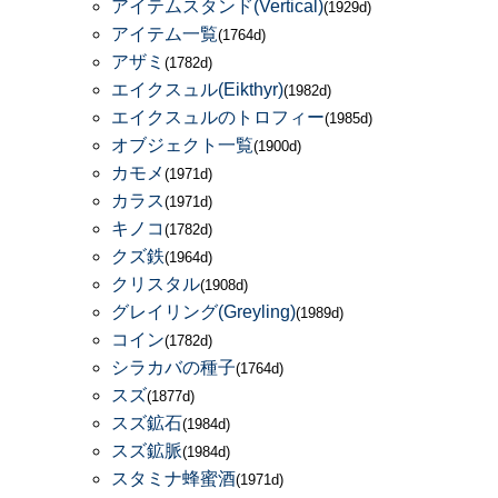
アイテムスタンド(Vertical)
(1929d)
アイテム一覧
(1764d)
アザミ
(1782d)
エイクスュル(Eikthyr)
(1982d)
エイクスュルのトロフィー
(1985d)
オブジェクト一覧
(1900d)
カモメ
(1971d)
カラス
(1971d)
キノコ
(1782d)
クズ鉄
(1964d)
クリスタル
(1908d)
グレイリング(Greyling)
(1989d)
コイン
(1782d)
シラカバの種子
(1764d)
スズ
(1877d)
スズ鉱石
(1984d)
スズ鉱脈
(1984d)
スタミナ蜂蜜酒
(1971d)