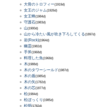
大骨のトロフィー
(1919d)
女王のジャム
(1926d)
女王蜂
(1984d)
守護石
(1983d)
山
(1900d)
山から冷たい風が吹き下ろしてくる
(1897d)
岩(Rock)
(1964d)
幽霊
(1982d)
手斧
(1968d)
料理した魚
(1968d)
木
(1988d)
木のタワーシールド
(1987d)
木の盾
(1985d)
木の矢
(1782d)
木の芯
(1877d)
松
(1984d)
松ぼっくり
(1985d)
松明
(1782d)