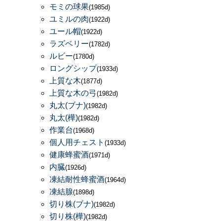
モミの球果
(1985d)
ユミルの肉
(1922d)
ユール帽
(1922d)
ラズベリー
(1782d)
ルビー
(1780d)
ロングシップ
(1933d)
上質な木
(1877d)
上質な木の弓
(1982d)
丸太(ブナ)
(1982d)
丸太(樺)
(1982d)
作業台
(1968d)
個人用チェスト
(1933d)
健康蜂蜜酒
(1971d)
内臓
(1926d)
凍結耐性蜂蜜酒
(1964d)
凍結腺
(1898d)
切り株(ブナ)
(1982d)
切り株(樺)
(1982d)