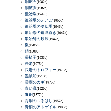
銅鉱石
(1982d)
銅鉱脈
(1982d)
鍛冶場
(1947d)
鍛冶場のふいご
(1950d)
鍛冶場の冷却場
(1947d)
鍛冶場の道具置き
(1947d)
鍛冶師の鉄床
(1947d)
鍬
(1985d)
鎖
(1888d)
長椅子
(1933d)
長老
(1975d)
長老のトロフィー
(1975d)
難破船
(1918d)
霊廟のカギ
(1975d)
青い織
(1929d)
青銅
(1877d)
青銅のつるはし
(1957d)
青銅のアトゲイル
(1983d)