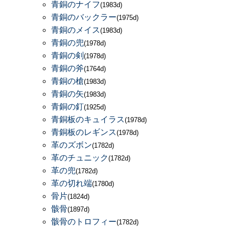
青銅のナイフ
(1983d)
青銅のバックラー
(1975d)
青銅のメイス
(1983d)
青銅の兜
(1978d)
青銅の剣
(1978d)
青銅の斧
(1764d)
青銅の槍
(1983d)
青銅の矢
(1983d)
青銅の釘
(1925d)
青銅板のキュイラス
(1978d)
青銅板のレギンス
(1978d)
革のズボン
(1782d)
革のチュニック
(1782d)
革の兜
(1782d)
革の切れ端
(1780d)
骨片
(1824d)
骸骨
(1897d)
骸骨のトロフィー
(1782d)