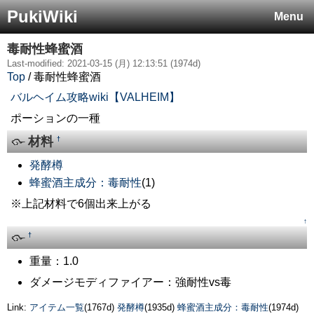
PukiWiki
Menu
毒耐性蜂蜜酒
Last-modified: 2021-03-15 (月) 12:13:51 (1974d)
Top
/ 毒耐性蜂蜜酒
バルヘイム攻略wiki【VALHEIM】
ポーションの一種
材料
†
発酵樽
蜂蜜酒主成分：毒耐性
(1)
※上記材料で6個出来上がる
↑
†
重量：1.0
ダメージモディファイアー：強耐性vs毒
Link:
アイテム一覧
(1767d)
発酵樽
(1935d)
蜂蜜酒主成分：毒耐性
(1974d)