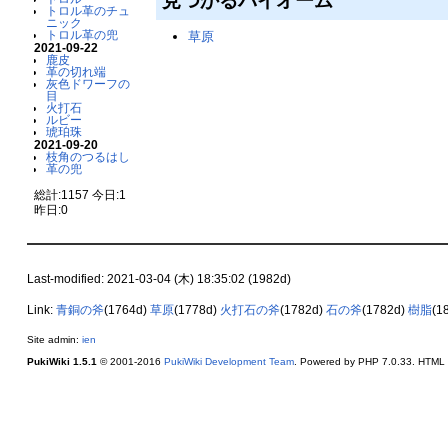
トロル革のチュ
ニック
トロル革の兜
草原
2021-09-22
鹿皮
革の切れ端
灰色ドワーフの
目
火打石
ルビー
琥珀珠
2021-09-20
枝角のつるはし
革の兜
総計:1157 今日:1
昨日:0
Last-modified: 2021-03-04 (木) 18:35:02 (1982d)
Link:
青銅の斧
(1764d)
草原
(1778d)
火打石の斧
(1782d)
石の斧
(1782d)
樹脂
(1
Site admin:
ien
PukiWiki 1.5.1
© 2001-2016
PukiWiki Development Team
. Powered by PHP 7.0.33. HTML c