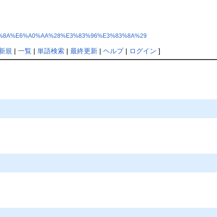
%E3%82%8A%E6%A0%AA%28%E3%83%96%E3%83%8A%29
新規
|
一覧
|
単語検索
|
最終更新
|
ヘルプ
|
ログイン
]