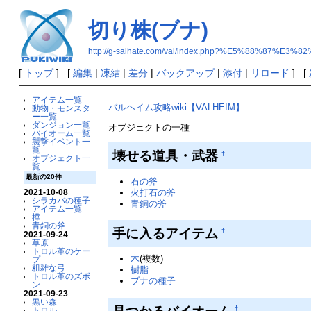
切り株(ブナ)
http://g-saihate.com/val/index.php?%E5%88%87
[
トップ
] [
編集
|
凍結
|
差分
|
バックアップ
|
添付
|
リロード
] [
アイテム一覧
バルヘイム攻略wiki【VALHEIM】
動物・モンスタ
ー一覧
ダンジョン一覧
オブジェクトの一種
バイオーム一覧
襲撃イベント一
覧
壊せる道具・武器
†
オブジェクト一
覧
最新の20件
石の斧
火打石の斧
2021-10-08
シラカバの種子
青銅の斧
アイテム一覧
樺
青銅の斧
手に入るアイテム
†
2021-09-24
草原
トロル革のケー
木
(複数)
プ
粗雑な弓
樹脂
トロル革のズボ
ブナの種子
ン
2021-09-23
黒い森
見つかるバイオーム
†
トロル