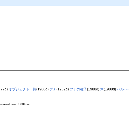
877d)
オブジェクト一覧
(1900d)
ブナ
(1982d)
ブナの種子
(1988d)
木
(1988d)
バルヘイ
onvert time: 0.004 sec.