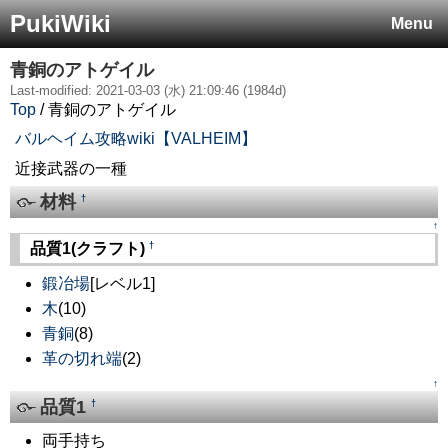
PukiWiki
Menu
青銅のアトゲイル
Last-modified: 2021-03-03 (水) 21:09:46 (1984d)
Top
/ 青銅のアトゲイル
バルヘイム攻略wiki【VALHEIM】
近接武器の一種
材料
†
↑
†
品質1(クラフト)
鍛冶場
[レベル1]
木
(10)
青銅
(8)
革の切れ端
(2)
↑
品質1
†
両手持ち