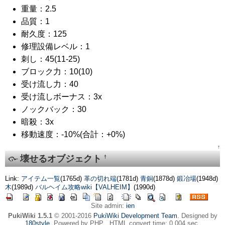
重量：2.5
品質：1
耐久度：125
修理設備レベル：1
刺し：45(11-25)
ブロック力：10(10)
受け流し力：40
受け流しボーナス：3x
ノックバック：30
暗殺：3x
移動速度：-10%(合計：+0%)
↑
壊せるオブジェクト
†
Link:
アイテム一覧
(1765d)
革の切れ端
(1781d)
青銅
(1878d)
鍛冶場
(1948d)
木
(1989d)
バルヘイム攻略wiki【VALHEIM】
(1990d)
Site admin:
ien
PukiWiki 1.5.1
© 2001-2016
PukiWiki Development Team
. Designed by
180style
. Powered by PHP . HTML convert time: 0.004 sec.