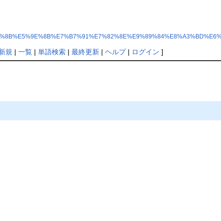
%AA%E7%AB%8B%E5%9E%8B%E7%B7%91%E7%82%8E%E9%89%84%E8%A3%BD%E
新規
|
一覧
|
単語検索
|
最終更新
|
ヘルプ
|
ログイン
]