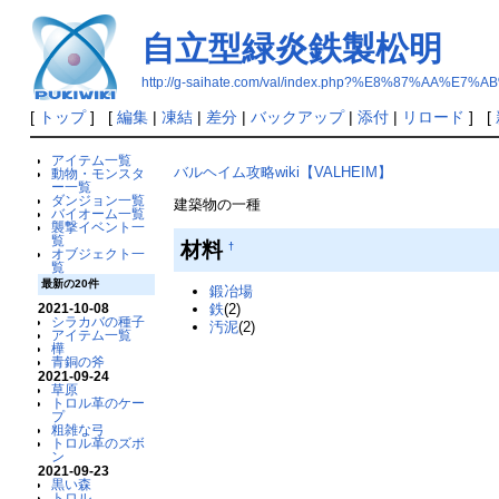
自立型緑炎鉄製松明
http://g-saihate.com/val/index.php?%E8%87
[
トップ
] [
編集
|
凍結
|
差分
|
バックアップ
|
添付
|
リロード
] [
アイテム一覧
バルヘイム攻略wiki【VALHEIM】
動物・モンスタ
ー一覧
ダンジョン一覧
建築物の一種
バイオーム一覧
襲撃イベント一
覧
材料
†
オブジェクト一
覧
最新の20件
鍛冶場
鉄
(2)
2021-10-08
シラカバの種子
汚泥
(2)
アイテム一覧
樺
青銅の斧
2021-09-24
草原
トロル革のケー
プ
粗雑な弓
トロル革のズボ
ン
2021-09-23
黒い森
トロル