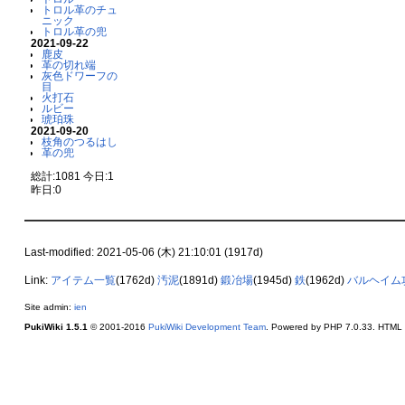
トロル革のチュ
ニック
トロル革の兜
2021-09-22
鹿皮
革の切れ端
灰色ドワーフの
目
火打石
ルビー
琥珀珠
2021-09-20
枝角のつるはし
革の兜
総計:1081 今日:1
昨日:0
Last-modified: 2021-05-06 (木) 21:10:01 (1917d)
Link:
アイテム一覧
(1762d)
汚泥
(1891d)
鍛冶場
(1945d)
鉄
(1962d)
バルヘイム攻略
Site admin:
ien
PukiWiki 1.5.1
© 2001-2016
PukiWiki Development Team
. Powered by PHP 7.0.33. HTML c