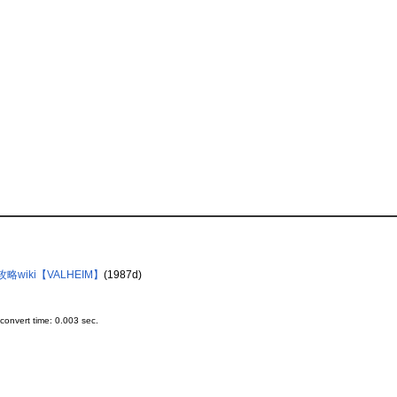
wiki【VALHEIM】
(1987d)
onvert time: 0.003 sec.