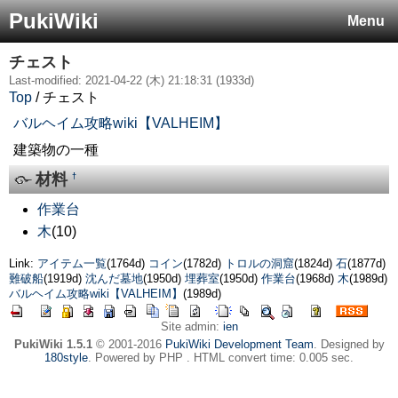
PukiWiki
Menu
チェスト
Last-modified: 2021-04-22 (木) 21:18:31 (1933d)
Top
/ チェスト
バルヘイム攻略wiki【VALHEIM】
建築物の一種
材料
†
作業台
木
(10)
Link:
アイテム一覧
(1764d)
コイン
(1782d)
トロルの洞窟
(1824d)
石
(1877d)
難破船
(1919d)
沈んだ墓地
(1950d)
埋葬室
(1950d)
作業台
(1968d)
木
(1989d)
バルヘイム攻略wiki【VALHEIM】
(1989d)
Site admin:
ien
PukiWiki 1.5.1
© 2001-2016
PukiWiki Development Team
. Designed by
180style
. Powered by PHP . HTML convert time: 0.005 sec.