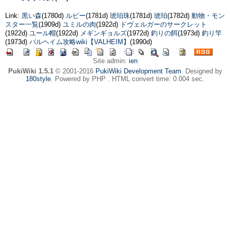
Link:
黒い森
(1780d)
ルビー
(1781d)
琥珀珠
(1781d)
琥珀
(1782d)
動物・モン
スター一覧
(1909d)
ユミルの肉
(1922d)
ドヴェルガーのサークレット
(1922d)
ユール帽
(1922d)
メギンギョルズ
(1972d)
釣りの餌
(1973d)
釣り竿
(1973d)
バルヘイム攻略wiki【VALHEIM】
(1990d)
Site admin:
ien
PukiWiki 1.5.1
© 2001-2016
PukiWiki Development Team
. Designed by
180style
. Powered by PHP . HTML convert time: 0.004 sec.