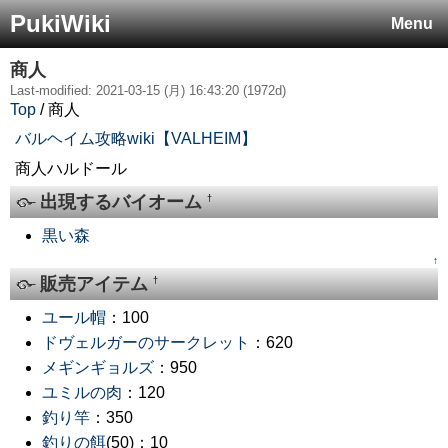
PukiWiki
Menu
商人
Last-modified: 2021-03-15 (月) 16:43:20 (1972d)
Top
/ 商人
バルヘイム攻略wiki【VALHEIM】
商人ハルドール
出現するバイオーム
†
黒い森
↑
販売アイテム
†
ユール帽
：100
ドヴェルガーのサークレット
：620
メギンギョルズ
：950
ユミルの肉
：120
釣り竿
：350
釣りの餌
(50)：10