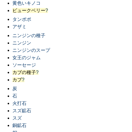
黄色いキノコ
ビュークベリー
?
タンポポ
アザミ
ニンジンの種子
ニンジン
ニンジンのスープ
女王のジャム
ソーセージ
カブの種子
?
カブ
?
炭
石
火打石
スズ鉱石
スズ
銅鉱石