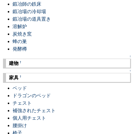
鍛冶師の鉄床
鍛冶場の冷却場
鍛冶場の道具置き
溶解炉
炭焼き窯
蜂の巣
発酵樽
↑
†
建物
↑
†
家具
ベッド
ドラゴンのベッド
チェスト
補強されたチェスト
個人用チェスト
腰掛け
椅子