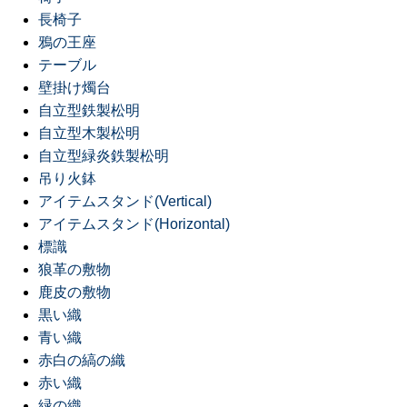
長椅子
鴉の王座
テーブル
壁掛け燭台
自立型鉄製松明
自立型木製松明
自立型緑炎鉄製松明
吊り火鉢
アイテムスタンド(Vertical)
アイテムスタンド(Horizontal)
標識
狼革の敷物
鹿皮の敷物
黒い織
青い織
赤白の縞の織
赤い織
緑の織