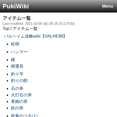
PukiWiki
Menu
アイテム一覧
Last-modified: 2021-10-08 (金) 09:28:25 (1763d)
Top
/ アイテム一覧
バルヘイム攻略wiki【VALHEIM】
松明
ハンマー
鍬
耕運具
釣り竿
釣りの餌
石の斧
火打石の斧
青銅の斧
鉄の斧
枝角のつるはし