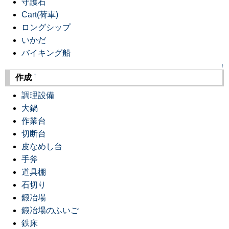
守護石
Cart(荷車)
ロングシップ
いかだ
バイキング船
↑
†
作成
調理設備
大鍋
作業台
切断台
皮なめし台
手斧
道具棚
石切り
鍛冶場
鍛冶場のふいご
鉄床