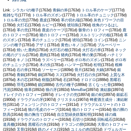
Link:
シラカバの種子
(1763d)
青銅の斧
(1763d)
トロル革のケープ
(1777d)
粗雑な弓
(1777d)
トロル革のズボン
(1777d)
トロル革のチュニック
(1778d)
トロル革の兜
(1778d)
鹿皮
(1780d)
革の切れ端
(1780d)
灰色ドワーフの目
(1780d)
火打石
(1780d)
ルビー
(1780d)
琥珀珠
(1780d)
枝角のつるはし
(1781d)
革の兜
(1781d)
鹿皮のケープ
(1781d)
骸骨のトロフィー
(1781d)
鹿
のトロフィー
(1781d)
猪のトロフィー
(1781d)
スルトリングの核
(1781d)
革
のズボン
(1781d)
革のチュニック
(1781d)
琥珀
(1781d)
コイン
(1781d)
ニン
ジンの種子
(1781d)
アザミ
(1781d)
黄色いキノコ
(1781d)
ブルーベリー
(1781d)
焼いた鹿肉
(1781d)
火打石の槍
(1781d)
火打石の斧
(1781d)
ネック
の尾のグリル
(1781d)
鹿肉
(1781d)
猪肉
(1781d)
蜂の巣
(1781d)
ハチミツ
(1781d)
キノコ
(1781d)
ラズベリー
(1781d)
ボロ布のズボン
(1781d)
ボロ布
のチュニック
(1781d)
木の矢
(1781d)
ハンマー
(1781d)
松明
(1781d)
棍棒
(1781d)
石の斧
(1781d)
ソーセージ
(1809d)
骨片
(1823d)
大鍋
(1876d)
銀
(1876d)
青銅
(1876d)
銅
(1876d)
スズ
(1876d)
火打石の矢
(1876d)
上質な木
(1876d)
木の芯
(1876d)
樹脂
(1876d)
石
(1876d)
ドロドロ
(1888d)
黒曜石
(1888d)
羽毛
(1888d)
鎖
(1888d)
古代の種子
(1889d)
古くなった骨
(1889d)
汚泥
(1892d)
狼革
(1892d)
狼の牙
(1892d)
MenuBar
(1897d)
凍結腺
(1897d)
ドレイクのトロフィー
(1897d)
ドレイクの兜
(1897d)
銀の剣
(1897d)
銀鉱石
(1900d)
ドラウグルの牙
(1907d)
クリスタル
(1907d)
蜂蜜酒主成分：凍結耐
性
(1911d)
フェンリングのトロフィー
(1911d)
ドラウグルエリートのトロ
フィー
(1911d)
狼の毛皮のケープ
(1914d)
狼のトロフィー
(1914d)
狼の脚の
防具
(1914d)
狼の胸当て
(1914d)
自立型緑炎鉄製松明
(1918d)
緑の織
(1918d)
ドラウグルのトロフィー
(1918d)
石切り
(1918d)
回転砥石
(1918d)
道具棚
(1918d)
黒曜石の矢
(1918d)
ドラゴンの卵
(1918d)
大骨のトロフィー
(1918d)
叉骨
(1918d)
鉄のメイス
(1918d)
ユミルの肉
(1921d)
ドヴェルガー