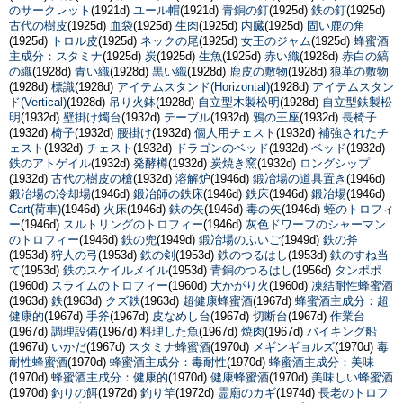
のサークレット
(1921d)
ユール帽
(1921d)
青銅の釘
(1925d)
鉄の釘
(1925d)
古代の樹皮
(1925d)
血袋
(1925d)
生肉
(1925d)
内臓
(1925d)
固い鹿の角
(1925d)
トロル皮
(1925d)
ネックの尾
(1925d)
女王のジャム
(1925d)
蜂蜜酒
主成分：スタミナ
(1925d)
炭
(1925d)
生魚
(1925d)
赤い織
(1928d)
赤白の縞
の織
(1928d)
青い織
(1928d)
黒い織
(1928d)
鹿皮の敷物
(1928d)
狼革の敷物
(1928d)
標識
(1928d)
アイテムスタンド(Horizontal)
(1928d)
アイテムスタン
ド(Vertical)
(1928d)
吊り火鉢
(1928d)
自立型木製松明
(1928d)
自立型鉄製松
明
(1932d)
壁掛け燭台
(1932d)
テーブル
(1932d)
鴉の王座
(1932d)
長椅子
(1932d)
椅子
(1932d)
腰掛け
(1932d)
個人用チェスト
(1932d)
補強されたチ
ェスト
(1932d)
チェスト
(1932d)
ドラゴンのベッド
(1932d)
ベッド
(1932d)
鉄のアトゲイル
(1932d)
発酵樽
(1932d)
炭焼き窯
(1932d)
ロングシップ
(1932d)
古代の樹皮の槍
(1932d)
溶解炉
(1946d)
鍛冶場の道具置き
(1946d)
鍛冶場の冷却場
(1946d)
鍛冶師の鉄床
(1946d)
鉄床
(1946d)
鍛冶場
(1946d)
Cart(荷車)
(1946d)
火床
(1946d)
鉄の矢
(1946d)
毒の矢
(1946d)
蛭のトロフィ
ー
(1946d)
スルトリングのトロフィー
(1946d)
灰色ドワーフのシャーマン
のトロフィー
(1946d)
鉄の兜
(1949d)
鍛冶場のふいご
(1949d)
鉄の斧
(1953d)
狩人の弓
(1953d)
鉄の剣
(1953d)
鉄のつるはし
(1953d)
鉄のすね当
て
(1953d)
鉄のスケイルメイル
(1953d)
青銅のつるはし
(1956d)
タンポポ
(1960d)
スライムのトロフィー
(1960d)
大かがり火
(1960d)
凍結耐性蜂蜜酒
(1963d)
鉄
(1963d)
クズ鉄
(1963d)
超健康蜂蜜酒
(1967d)
蜂蜜酒主成分：超
健康的
(1967d)
手斧
(1967d)
皮なめし台
(1967d)
切断台
(1967d)
作業台
(1967d)
調理設備
(1967d)
料理した魚
(1967d)
焼肉
(1967d)
バイキング船
(1967d)
いかだ
(1967d)
スタミナ蜂蜜酒
(1970d)
メギンギョルズ
(1970d)
毒
耐性蜂蜜酒
(1970d)
蜂蜜酒主成分：毒耐性
(1970d)
蜂蜜酒主成分：美味
(1970d)
蜂蜜酒主成分：健康的
(1970d)
健康蜂蜜酒
(1970d)
美味しい蜂蜜酒
(1970d)
釣りの餌
(1972d)
釣り竿
(1972d)
霊廟のカギ
(1974d)
長老のトロフ