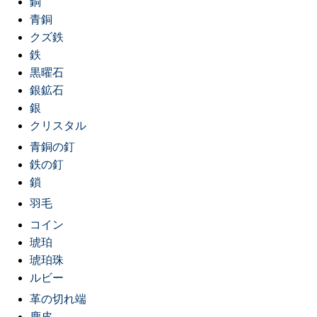
銅
青銅
クズ鉄
鉄
黒曜石
銀鉱石
銀
クリスタル
青銅の釘
鉄の釘
鎖
羽毛
コイン
琥珀
琥珀珠
ルビー
革の切れ端
鹿皮