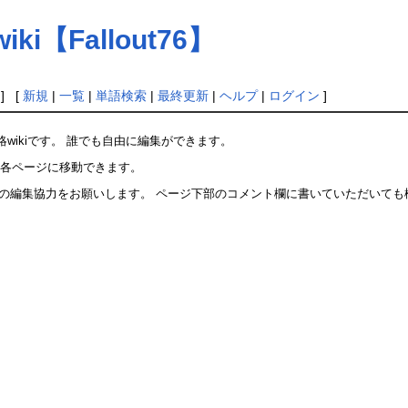
i【Fallout76】
] [
新規
|
一覧
|
単語検索
|
最終更新
|
ヘルプ
|
ログイン
]
wikiです。 誰でも自由に編集ができます。
ら各ページに移動できます。
ジの編集協力をお願いします。 ページ下部のコメント欄に書いていただいても