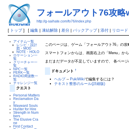
フォールアウト76攻略wik
http://g-saihate.com/fo76/index.php
[
トップ
] [
編集
|
凍結解除
|
差分
|
バックアップ
|
添付
|
リロード
アイテム一覧
このページは、ゲーム「フォールアウト76」の攻略
レシピ・設計
図・MOD
NOTE・HOLO
スマートフォンからは、画面右上の「Menu」か
ロケーション一
覧
まだまだデータが不足していますので、 各ペー
クリーチャー一
覧
NPC一覧
†
ドキュメント
PERK一覧
RADIO周波数一
ヘルプ
--
PukiWiki
で編集するには？
覧
チャレンジ一覧
テキスト整形のルール(詳細版)
クエスト
Personal Matters
Reclamation Da
y
Wayward Souls
Hunter for Hire
Strength in Num
bers
The Elusive Cra
ne
First Contact