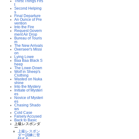
Thirst Things Firs
t
Second Helping
s
Final Departure
An Ounce of Pre
vention
Into the Fire
Request Govern
ment Air Drop
Bureau of Touris
m
The New Arrivals
Overseer's Missi
on
Lying Lowe
Baa Baa Black S
heep
The Lowe-Down
Wolf in Sheep's
Clothing
Wasted on Nuka
shine
Into the Mystery
Initiate of Mysteri
es
Novice of Mysteri
es
Chasing Shado
ws
Cold Case
Falsely Accused
Back to Basic
上級レスポンダ
ー
上級レスポン
ダー訓練に登
録する