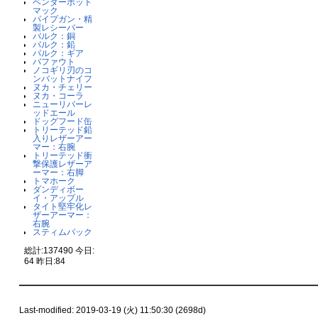
ベンダーボット
マック
パイプガン・精
製レシーバー
バルク：銅
バルク：鉛
バルク：ギア
バファウト
ノコギリ刃のコ
ンバットナイフ
ヌカ・チェリー
ヌカ・コーラ
ニューリバーレ
ッドエール
ドッグフード缶
トリーテッド鉛
入りレザーアー
マー：右腕
トリーテッド衝
撃保護レザーア
ーマー：右脚
トマホーク
ダンディボー
イ・アップル
タイト堅牢化レ
ザーアーマー：
右腕
スティムパック
総計:137490 今日:
64 昨日:84
Last-modified: 2019-03-19 (火) 11:50:30 (2698d)