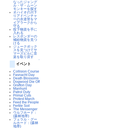
なったジャング
ル・ザ・ムーン
モンキーを探す
オハイオの川下
りアドベンチャ
ーの水道管をマ
イアラークから
守る
投下物資を手に
入れる
レスポンダーの
補給物資を見つ
ける
ジュークボック
スを見つけてサ
マーズビルに音
楽を取り戻す
↑
イベント
Collision Course
Fasnacht Day
Death Blossoms
Dogwood Die Off
Grafton Day
Manhunt
Patrol Duty
Primal Cuts
Protest March
Feed the People
Fertile Soil
The Messenger
ウルフホード：
(森林地帯)
フェラル・グー
ルホード：(森林
地帯)