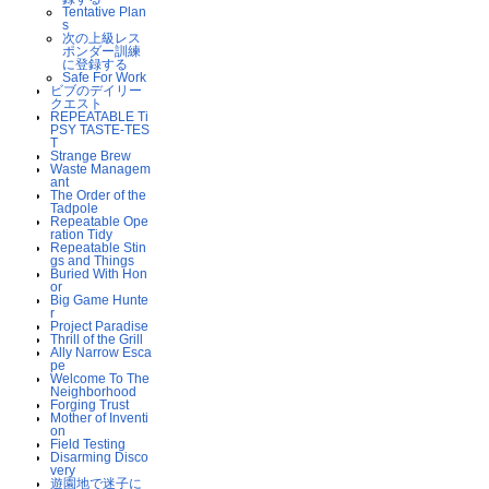
Tentative Plan
s
次の上級レス
ポンダー訓練
に登録する
Safe For Work
ビブのデイリー
クエスト
REPEATABLE Ti
PSY TASTE-TES
T
Strange Brew
Waste Managem
ant
The Order of the
Tadpole
Repeatable Ope
ration Tidy
Repeatable Stin
gs and Things
Buried With Hon
or
Big Game Hunte
r
Project Paradise
Thrill of the Grill
Ally Narrow Esca
pe
Welcome To The
Neighborhood
Forging Trust
Mother of Inventi
on
Field Testing
Disarming Disco
very
遊園地で迷子に