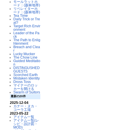
モールラットホ
ード：(森林地帯)
リベレイターホ
ード：(森林地帯)
Tea Time
Daily Trick or Tre
at?
Target Rich Envir
onment
Leader of the Pa
ck
The Path to Enlig
htenment
Breach and Clea
r
Lucky Mucker
The Chow Line
Guided Meditatio
n
DISTINGUSHED
GUESTS
Scorched Earth
Mistaken Identity
Dross Toss
マイナーのロッ
カーを開ける
Swarm of Suitors
最新の20件
2025-12-04
カナー・ヌカ・
コーラ工場
2023-05-22
アイテム一覧
アイテム一覧(レ
シピ・設計図・
MOD)