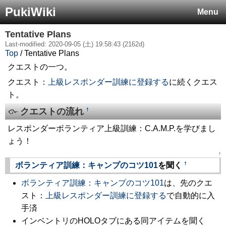
PukiWiki
Menu
Tentative Plans
Last-modified: 2020-09-05 (土) 19:58:43 (2162d)
Top
/ Tentative Plans
クエストの一つ。
クエスト：
上級レスポンダー訓練に登録する
に続くクエス
ト。
クエストの流れ
†
レスポンダーボランティア上級訓練：C.A.M.P.を学びまし
ょう！
↑
†
ボランティア訓練：キャンプのコツ101
を聞く
ボランティア訓練：キャンプのコツ101
は、先のクエ
スト：
上級レスポンダー訓練に登録する
で自動的に入
手済
インベントリのHOLOタブにある同アイテムを聞く