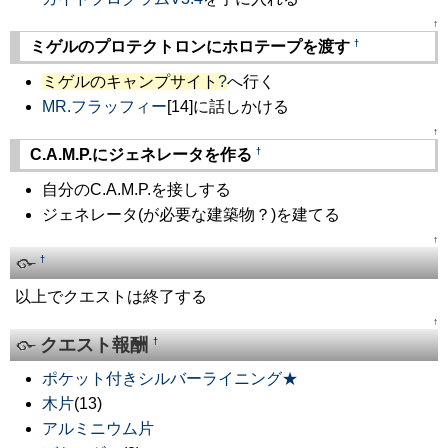
↑
†
ミゲルのプロテクトロンにホロテープを渡す
ミゲルのキャンプサイト
?
へ行く
MR.フラッフィー
[14]に話しかける
↑
†
C.A.M.P.にジェネレータを作る
自分のC.A.M.P.を接しする
ジェネレータ(が必要な建築物？)を建てる
↑
†
以上でクエストは終了する
↑
クエスト報酬
†
ポケット付きシルバーライニング★
木片
(13)
アルミニウム片