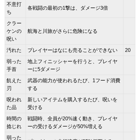
不意打
各戦闘の最初の1撃は、ダメージ3倍
ち
クラー
ケンの
航海と川旅がさらに危険になる
呪い
汚れた
プレイヤーはなにも売ることができない
20
弱った
地上フィニッシャーを行うと、プレイヤ
手首
ーに5ダメージ
飢えた
武器の能力が使われるたび、1フード消費
刃
する
呪われ
新しいアイテムを購入するたび、呪いを
た品
受ける
時間の
戦闘時、全員が20%速く動き、プレイヤ
捻じれ
ーの受けるダメージが50%増える
弱った