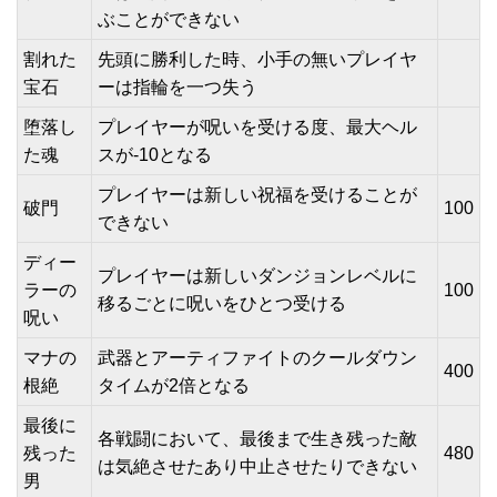
ぶことができない
割れた
先頭に勝利した時、小手の無いプレイヤ
宝石
ーは指輪を一つ失う
堕落し
プレイヤーが呪いを受ける度、最大ヘル
た魂
スが-10となる
プレイヤーは新しい祝福を受けることが
破門
100
できない
ディー
プレイヤーは新しいダンジョンレベルに
ラーの
100
移るごとに呪いをひとつ受ける
呪い
マナの
武器とアーティファイトのクールダウン
400
根絶
タイムが2倍となる
最後に
各戦闘において、最後まで生き残った敵
残った
480
は気絶させたあり中止させたりできない
男