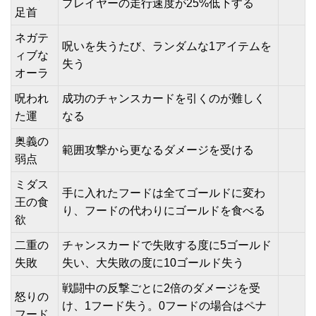
プレイヤーの走行速度が25%低下する
足首
ネガテ
呪いを失うたび、ランダムな1アイテムを
ィブな
失う
オーラ
呪われ
成功のチャンスカードを引くのが難しく
た運
なる
奥義の
範囲攻撃から更なるダメージを受ける
弱点
ミダス
手に入れたフードは全てゴールドに変わ
王の食
り、フードの代わりにゴールドを食べる
欲
二重の
チャンスカードで失敗する度に5ゴールド
失敗
失い、大失敗の度に10ゴールド失う
戦闘中の反撃ごとに2倍のダメージを受
怒りの
け、1フード失う。0フードの場合はペナ
フード