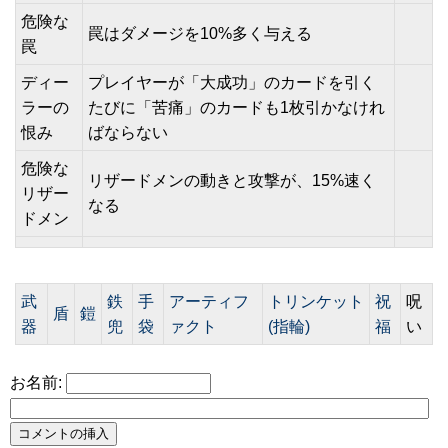
危険な
罠はダメージを10%多く与える
罠
ディー
プレイヤーが「大成功」のカードを引く
ラーの
たびに「苦痛」のカードも1枚引かなけれ
恨み
ばならない
危険な
リザードメンの動きと攻撃が、15%速く
リザー
なる
ドメン
武
鉄
手
アーティフ
トリンケット
祝
呪
盾
鎧
器
兜
袋
ァクト
(指輪)
福
い
お名前: