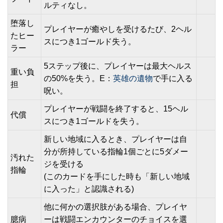
ルティなし。
堕落し
プレイヤーが癒やしを受けるたび、2ヘル
たヒー
スにつき1ゴールド失う。
ラー
5ステップ後に、プレイヤーは最大ヘルス
重い負
の50%を失う。E：
英雄の遺物
で手に入る
担
呪い。
プレイヤーが戦闘を終了すると、15ヘル
代償
スにつき1ゴールドを失う。
新しい地域に入るとき、プレイヤーは自
分が所持している指輪1個ごとに5ダメー
汚れた
ジを受ける
指輪
(このカードを手にした時も「新しい地域
に入った」と認識される)
他に何かの選択肢がある場合、プレイヤ
臆病
ーは戦闘エンカウンターのチョイスを選