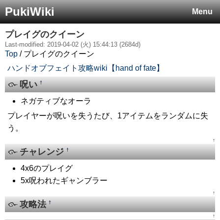
PukiWiki
Menu
プレイグのクイーン
Last-modified: 2019-04-02 (火) 15:44:13 (2684d)
Top
/ プレイグのクイーン
ハンドオブフェイト攻略wiki【hand of fate】
呪い
†
ネガティブなオーラ
プレイヤーが呪いを失うたび、1アイテムをランダムに失
う。
↑
チャレンジ
†
4x6のプレイグ
5x呪われたギャンブラー
↑
攻略法
†
↑