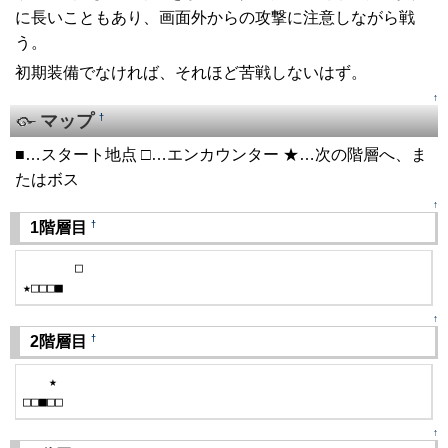
に長いこともあり、画面外からの攻撃に注意しながら戦
う。
初期装備でなければ、それほど苦戦しないはず。
↑
マップ
†
■…スタート地点 □…エンカウンター ★…次の階層へ、ま
たはボス
↑
†
1階層目
　　　　□

★□□□■
↑
†
2階層目
　　★

□□■□□
↑