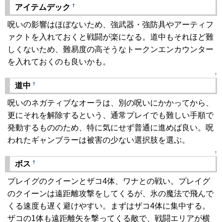
†
アイテムデック
呪いの影響はほぼないため、強武器・強防具やアーティフ
ァクトを入れておくと戦闘が楽になる。道中もそれほど難
しくないため、難易度の高そうなトークンエンカウンター
を入れておくのも良いかも。
↑
†
道中
呪いのネガティブなオーラは、別の呪いにかかってから、
更にそれを解除するという、通常プレイでも難しい手順で
発動するもののため、特に気にせず普通に進めば良い。呪
われたギャンブラーは被害の少ない選択肢を選ぶ。
↑
†
ボス
プレイグのクイーンとザコ4体、ワナとの戦い。プレイグ
のクイーンは遠距離攻撃をしてくるが、氷の魔法で飛んで
くる速度も遅く避けやすい。まずはザコ4体に集中する。
ザコの1体も遠距離矢を撃ってくる敵で、戦闘エリアが横