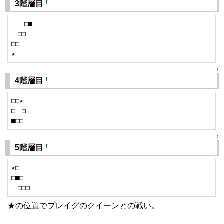
†
3階層目
　　□■

　□□

□□

★
↑
†
4階層目
□□★

□　□

■□□
↑
†
5階層目
★□

□■□

　□□□
★の位置でプレイグのクイーンとの戦い。