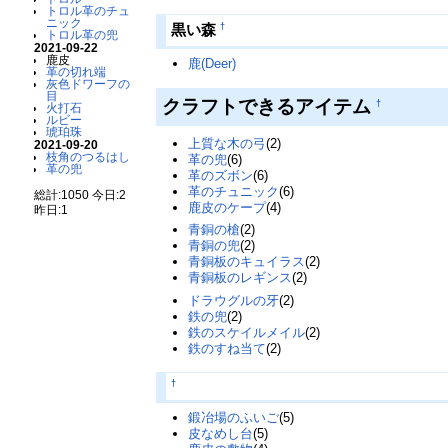
トロル革のチュ
ニック
†
黒い森
トロル革の兜
2021-09-22
鹿皮
鹿(Deer)
革の切れ端
灰色ドワーフの
目
クラフトできるアイテム
†
火打石
ルビー
琥珀珠
上質な木の弓
(2)
2021-09-20
枝角のつるはし
革の兜
(6)
革の兜
革のズボン
(6)
革のチュニック
(6)
総計:1050 今日:2
鹿皮のケープ
(4)
昨日:1
青銅の槍
(2)
青銅の兜
(2)
青銅板のキュイラス
(2)
青銅板のレギンス
(2)
ドラウグルの牙
(2)
鉄の兜
(2)
鉄のスケイルメイル
(2)
鉄のすね当て
(2)
†
鍛冶場のふいご
(5)
皮なめし台
(5)