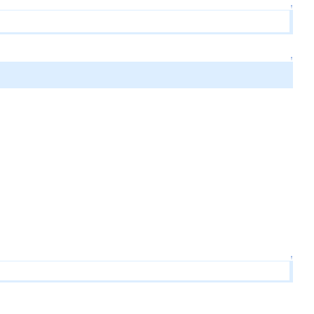
↑
↑
↑