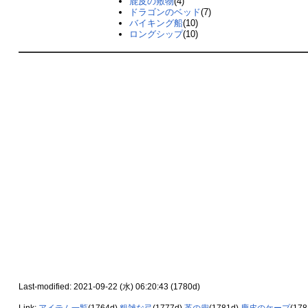
鹿皮の敷物
(4)
ドラゴンのベッド
(7)
バイキング船
(10)
ロングシップ
(10)
Last-modified: 2021-09-22 (水) 06:20:43 (1780d)
Link:
アイテム一覧
(1764d)
粗雑な弓
(1777d)
革の兜
(1781d)
鹿皮のケープ
(17