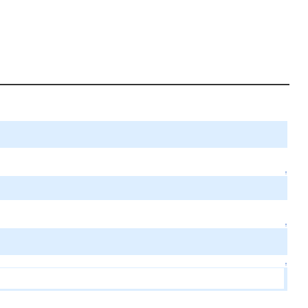
↑
↑
↑