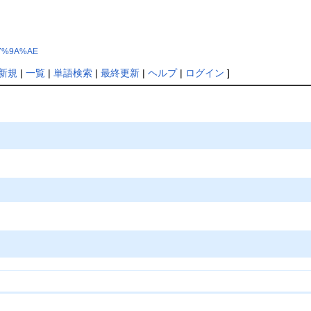
%E7%9A%AE
新規
|
一覧
|
単語検索
|
最終更新
|
ヘルプ
|
ログイン
]