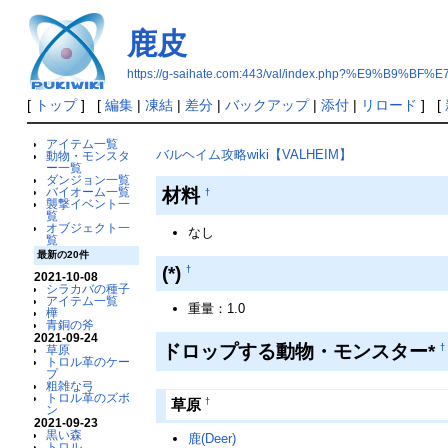
鹿皮
https://g-saihate.com:443/val/index.php?%E9%B9%BF
[
トップ
] [
編集
|
凍結
|
差分
|
バックアップ
|
添付
|
リロード
] [
アイテム一覧
バルヘイム攻略wiki【VALHEIM】
動物・モンスタ
ー一覧
ダンジョン一覧
材料
バイオーム一覧
†
襲撃イベント一
覧
オブジェクト一
なし
覧
最新の20件
(*)
†
2021-10-08
シラカバの種子
アイテム一覧
重量：1.0
樺
青銅の斧
2021-09-24
ドロップする動物・モンスター*
†
草原
トロル革のケー
プ
粗雑な弓
トロル革のズボ
†
草原
ン
2021-09-23
黒い森
鹿(Deer)
トロル