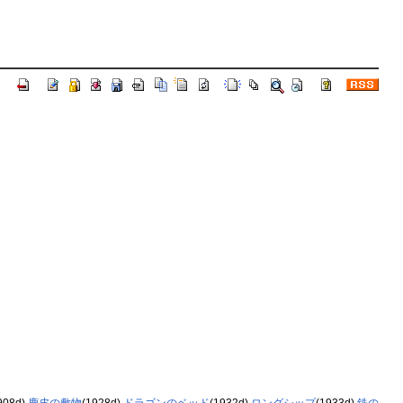
908d)
鹿皮の敷物
(1928d)
ドラゴンのベッド
(1932d)
ロングシップ
(1933d)
鉄の