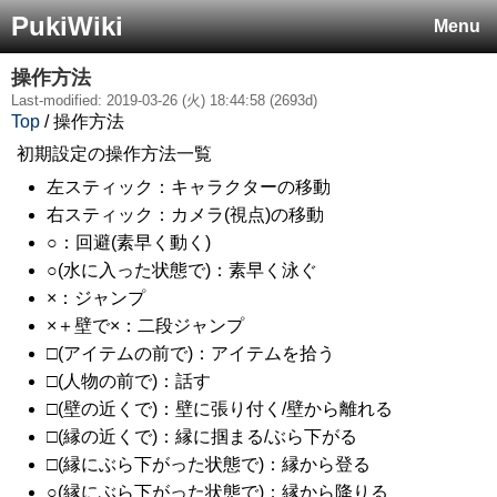
PukiWiki
Menu
操作方法
Last-modified: 2019-03-26 (火) 18:44:58 (2693d)
Top
/ 操作方法
初期設定の操作方法一覧
左スティック：キャラクターの移動
右スティック：カメラ(視点)の移動
○：回避(素早く動く)
○(水に入った状態で)：素早く泳ぐ
×：ジャンプ
×＋壁で×：二段ジャンプ
□(アイテムの前で)：アイテムを拾う
□(人物の前で)：話す
□(壁の近くで)：壁に張り付く/壁から離れる
□(縁の近くで)：縁に掴まる/ぶら下がる
□(縁にぶら下がった状態で)：縁から登る
○(縁にぶら下がった状態で)：縁から降りる