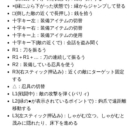
×(縁にぶら下がった状態で)：縁からジャンプして登る
□(倒した敵の近くで長押し)：銭を拾う
十字キー左：装備アイテムの切替
十字キー右：装備アイテムの切替
十字キー上：装備アイテムの使用
十字キー下(敵の近くで)：会話を盗み聞く
R1：刀を振るう
R1＋R1＋…：刀の連続して振るう
R2：装備している忍具を使う
R3(右スティック押込み)：近くの敵にターゲット固定
する
△：忍具の切替
L1(戦闘中)：敵の攻撃を弾く(パリィ)
L2(緑の●が表示されているポイントで)：鉤爪で遠距離
移動する
L3(左スティック押込み)：しゃがむ/立つ。しゃがむと
茂みに隠れたり、床下を進める