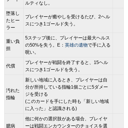
ルティなし。
堕落し
プレイヤーが癒やしを受けるたび、2ヘル
たヒー
スにつき1ゴールド失う。
ラー
5ステップ後に、プレイヤーは最大ヘルス
重い負
の50%を失う。E：
英雄の遺物
で手に入る
担
呪い。
プレイヤーが戦闘を終了すると、15ヘル
代償
スにつき1ゴールドを失う。
新しい地域に入るとき、プレイヤーは自
分が所持している指輪1個ごとに5ダメー
汚れた
ジを受ける
指輪
(このカードを手にした時も「新しい地域
に入った」と認識される)
他に何かの選択肢がある場合、プレイヤ
臆病
ーは戦闘エンカウンターのチョイスを選