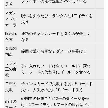
プレイヤーの走行速度が25%低下する
足首
ネガテ
呪いを失うたび、ランダムな1アイテムを
ィブな
失う
オーラ
呪われ
成功のチャンスカードを引くのが難しく
た運
なる
奥義の
範囲攻撃から更なるダメージを受ける
弱点
ミダス
手に入れたフードは全てゴールドに変わ
王の食
り、フードの代わりにゴールドを食べる
欲
二重の
チャンスカードで失敗する度に5ゴールド
失敗
失い、大失敗の度に10ゴールド失う
戦闘中の反撃ごとに2倍のダメージを受
怒りの
け、1フード失う。0フードの場合はペナ
フード