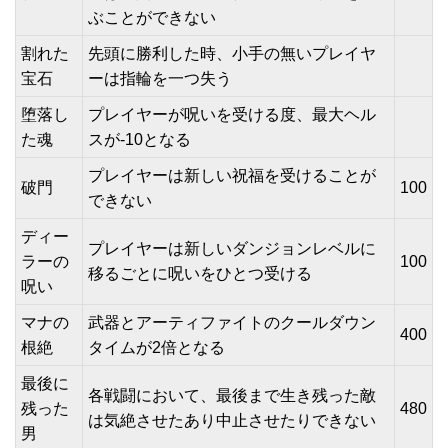
ぶことができない
割れた
先頭に勝利した時、小手の無いプレイヤ
宝石
ーは指輪を一つ失う
堕落し
プレイヤーが呪いを受ける度、最大ヘル
た魂
スが-10となる
プレイヤーは新しい祝福を受けることが
破門
100
できない
ディー
プレイヤーは新しいダンジョンレベルに
ラーの
100
移るごとに呪いをひとつ受ける
呪い
マナの
武器とアーティファイトのクールダウン
400
根絶
タイムが2倍となる
最後に
各戦闘において、最後まで生き残った敵
残った
480
は気絶させたあり中止させたりできない
男