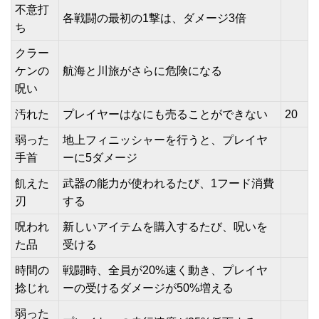
不意打
各戦闘の最初の1撃は、ダメージ3倍
ち
クラー
ケンの
航海と川旅がさらに危険になる
呪い
汚れた
プレイヤーはなにも売ることができない
20
弱った
地上フィニッシャーを行うと、プレイヤ
手首
ーに5ダメージ
飢えた
武器の能力が使われるたび、1フード消費
刃
する
呪われ
新しいアイテムを購入するたび、呪いを
た品
受ける
時間の
戦闘時、全員が20%速く動き、プレイヤ
捻じれ
ーの受けるダメージが50%増える
弱った