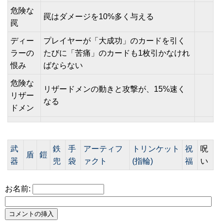
危険な
罠はダメージを10%多く与える
罠
ディー
プレイヤーが「大成功」のカードを引く
ラーの
たびに「苦痛」のカードも1枚引かなけれ
恨み
ばならない
危険な
リザードメンの動きと攻撃が、15%速く
リザー
なる
ドメン
武
鉄
手
アーティフ
トリンケット
祝
呪
盾
鎧
器
兜
袋
ァクト
(指輪)
福
い
お名前: