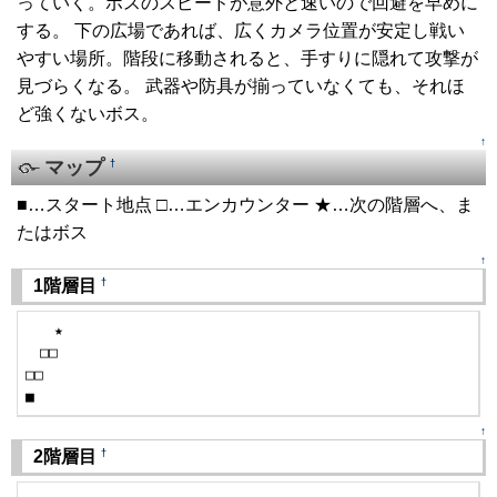
っていく。ボスのスピードが意外と速いので回避を早めに
する。 下の広場であれば、広くカメラ位置が安定し戦い
やすい場所。階段に移動されると、手すりに隠れて攻撃が
見づらくなる。 武器や防具が揃っていなくても、それほ
ど強くないボス。
↑
マップ
†
■…スタート地点 □…エンカウンター ★…次の階層へ、ま
たはボス
↑
†
1階層目
　　★

　□□

□□

■
↑
†
2階層目