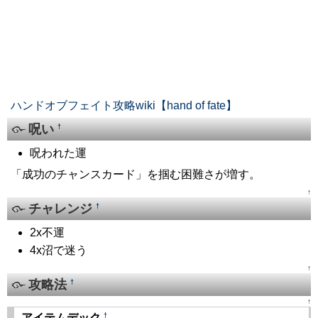
ハンドオブフェイト攻略wiki【hand of fate】
呪い
†
呪われた運
「成功のチャンスカード」を掴む困難さが増す。
↑
チャレンジ
†
2x不運
4x沼で迷う
↑
攻略法
†
↑
†
アイテムデック