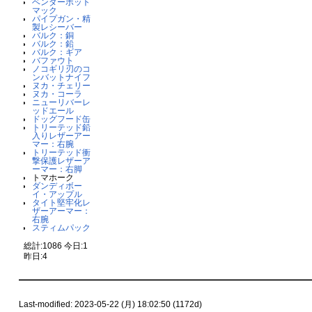
ベンダーボット
マック
パイプガン・精
製レシーバー
バルク：銅
バルク：鉛
バルク：ギア
バファウト
ノコギリ刃のコ
ンバットナイフ
ヌカ・チェリー
ヌカ・コーラ
ニューリバーレ
ッドエール
ドッグフード缶
トリーテッド鉛
入りレザーアー
マー：右腕
トリーテッド衝
撃保護レザーア
ーマー：右脚
トマホーク
ダンディボー
イ・アップル
タイト堅牢化レ
ザーアーマー：
右腕
スティムパック
総計:1086 今日:1
昨日:4
Last-modified: 2023-05-22 (月) 18:02:50 (1172d)