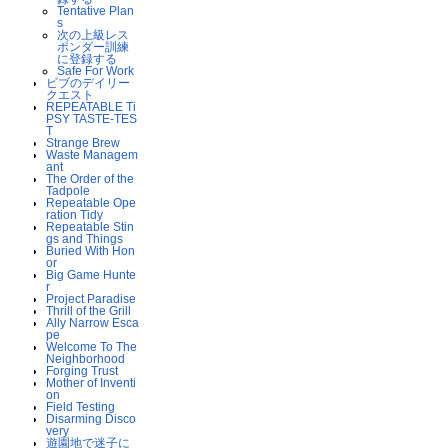
Tentative Plan
s
次の上級レス
ポンダー訓練
に登録する
Safe For Work
ビブのデイリー
クエスト
REPEATABLE Ti
PSY TASTE-TES
T
Strange Brew
Waste Managem
ant
The Order of the
Tadpole
Repeatable Ope
ration Tidy
Repeatable Stin
gs and Things
Buried With Hon
or
Big Game Hunte
r
Project Paradise
Thrill of the Grill
Ally Narrow Esca
pe
Welcome To The
Neighborhood
Forging Trust
Mother of Inventi
on
Field Testing
Disarming Disco
very
遊園地で迷子に