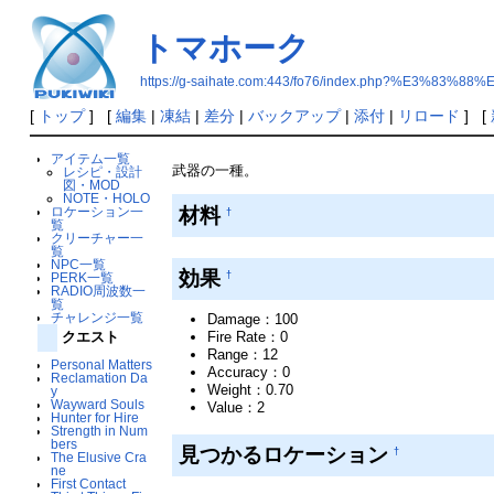
トマホーク
https://g-saihate.com:443/fo76/index.php?%E3%
[
トップ
] [
編集
|
凍結
|
差分
|
バックアップ
|
添付
|
リロード
] [
アイテム一覧
武器の一種。
レシピ・設計
図・MOD
NOTE・HOLO
材料
ロケーション一
†
覧
クリーチャー一
覧
NPC一覧
効果
†
PERK一覧
RADIO周波数一
覧
チャレンジ一覧
Damage：100
Fire Rate：0
クエスト
Range：12
Personal Matters
Accuracy：0
Reclamation Da
Weight：0.70
y
Wayward Souls
Value：2
Hunter for Hire
Strength in Num
bers
見つかるロケーション
†
The Elusive Cra
ne
First Contact