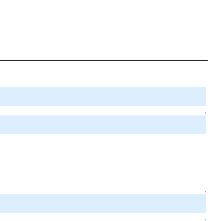
↑
↑
↑