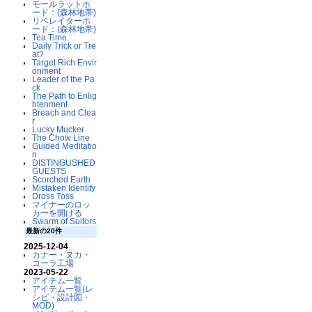
モールラットホ
ード：(森林地帯)
リベレイターホ
ード：(森林地帯)
Tea Time
Daily Trick or Tre
at?
Target Rich Envir
onment
Leader of the Pa
ck
The Path to Enlig
htenment
Breach and Clea
r
Lucky Mucker
The Chow Line
Guided Meditatio
n
DISTINGUSHED
GUESTS
Scorched Earth
Mistaken Identity
Dross Toss
マイナーのロッ
カーを開ける
Swarm of Suitors
最新の20件
2025-12-04
カナー・ヌカ・
コーラ工場
2023-05-22
アイテム一覧
アイテム一覧(レ
シピ・設計図・
MOD)