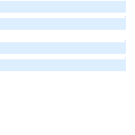
↑
↑
↑