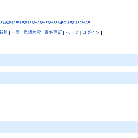
83%88%E3%83%9E%E3%83%9B%E3%83%BC%E3%82%AF
新規
|
一覧
|
単語検索
|
最終更新
|
ヘルプ
|
ログイン
]