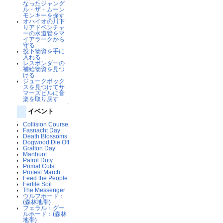
なったジャング
ル・ザ・ムーン
モンキーを探す
オハイオの川下
りアドベンチャ
ーの水道管をマ
イアラークから
守る
投下物資を手に
入れる
レスポンダーの
補給物資を見つ
ける
ジュークボック
スを見つけてサ
マーズビルに音
楽を取り戻す
↑
イベント
Collision Course
Fasnacht Day
Death Blossoms
Dogwood Die Off
Grafton Day
Manhunt
Patrol Duty
Primal Cuts
Protest March
Feed the People
Fertile Soil
The Messenger
ウルフホード：
(森林地帯)
フェラル・グー
ルホード：(森林
地帯)