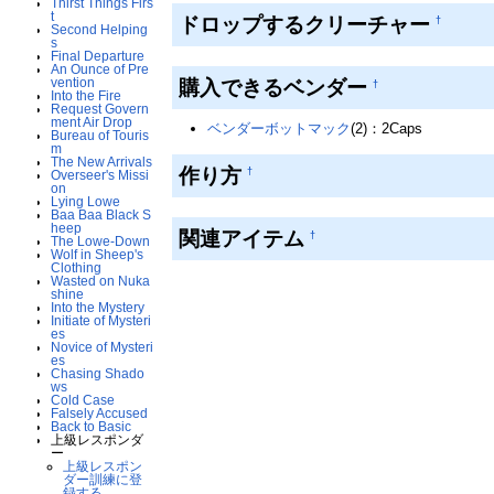
Thirst Things Firs
t
ドロップするクリーチャー
†
Second Helping
s
Final Departure
An Ounce of Pre
購入できるベンダー
vention
†
Into the Fire
Request Govern
ment Air Drop
ベンダーボットマック
(2)：2Caps
Bureau of Touris
m
The New Arrivals
作り方
†
Overseer's Missi
on
Lying Lowe
Baa Baa Black S
heep
関連アイテム
†
The Lowe-Down
Wolf in Sheep's
Clothing
Wasted on Nuka
shine
Into the Mystery
Initiate of Mysteri
es
Novice of Mysteri
es
Chasing Shado
ws
Cold Case
Falsely Accused
Back to Basic
上級レスポンダ
ー
上級レスポン
ダー訓練に登
録する