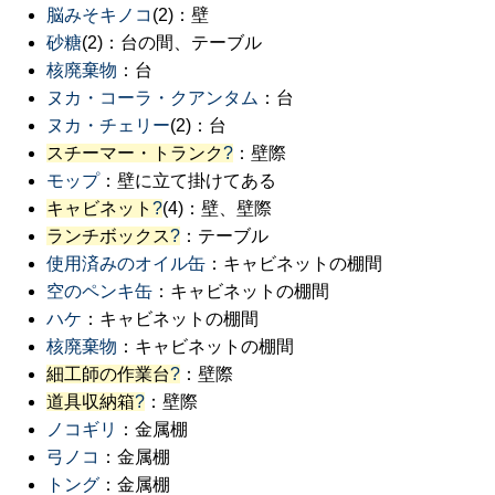
脳みそキノコ
(2)：壁
砂糖
(2)：台の間、テーブル
核廃棄物
：台
ヌカ・コーラ・クアンタム
：台
ヌカ・チェリー
(2)：台
スチーマー・トランク
?
：壁際
モップ
：壁に立て掛けてある
キャビネット
?
(4)：壁、壁際
ランチボックス
?
：テーブル
使用済みのオイル缶
：キャビネットの棚間
空のペンキ缶
：キャビネットの棚間
ハケ
：キャビネットの棚間
核廃棄物
：キャビネットの棚間
細工師の作業台
?
：壁際
道具収納箱
?
：壁際
ノコギリ
：金属棚
弓ノコ
：金属棚
トング
：金属棚