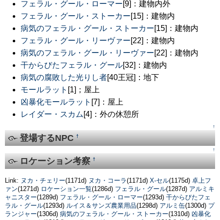
フェラル・グール・ローマー
[9]：建物内外
フェラル・グール・ストーカー
[15]：建物内
病気のフェラル・グール・ストーカー
[15]：建物内
フェラル・グール・リーヴァー
[22]：建物内
病気のフェラル・グール・リーヴァー
[22]：建物内
干からびたフェラル・グール
[32]：建物内
病気の腐敗した光りし者
[40王冠]：地下
モールラット
[1]；屋上
凶暴化モールラット
[7]：屋上
レイダー・スカム
[4]：外の休憩所
↑
登場するNPC
†
↑
ロケーション考察
†
Link:
ヌカ・チェリー
(1171d)
ヌカ・コーラ
(1171d)
X-セル
(1175d)
卓上フ
ァン
(1271d)
ロケーション一覧
(1286d)
フェラル・グール
(1287d)
アルミキ
ャニスター
(1289d)
フェラル・グール・ローマー
(1293d)
干からびたフェ
ラル・グール
(1293d)
ルイス＆サンズ農業用品
(1298d)
アルミ缶
(1300d)
プ
ランジャー
(1306d)
病気のフェラル・グール・ストーカー
(1310d)
凶暴化