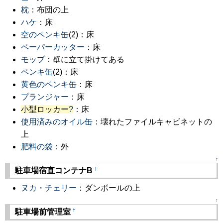
枕
：布団の上
ハケ
：床
空のペンキ缶
(2)：床
ペーパーカッター
：床
モップ
：壁に立て掛けてある
ペンキ缶
(2)：床
黄色のペンキ缶
：床
プランジャー
：床
小型ロッカー
?
：床
使用済みのオイル缶
：壊れたファイルキャビネットの
上
肥料の袋
：外
↑
†
駐車場宿直コンテナB
ヌカ・チェリー
：ダンボールの上
↑
†
駐車場前管理室