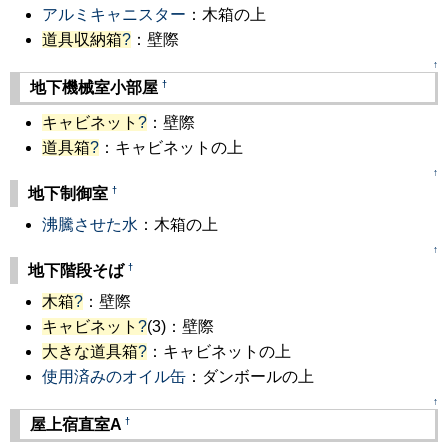
アルミキャニスター
：木箱の上
道具収納箱
?
：壁際
↑
†
地下機械室小部屋
キャビネット
?
：壁際
道具箱
?
：キャビネットの上
↑
†
地下制御室
沸騰させた水
：木箱の上
↑
†
地下階段そば
木箱
?
：壁際
キャビネット
?
(3)：壁際
大きな道具箱
?
：キャビネットの上
使用済みのオイル缶
：ダンボールの上
↑
†
屋上宿直室A