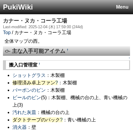
PukiWiki
Menu
カナー・ヌカ・コーラ工場
Last-modified: 2025-12-04 (木) 17:59:00 (244d)
Top
/ カナー・ヌカ・コーラ工場
全体マップの西。
主な入手可能アイテム
†
↑
†
搬入口管理室
ショットグラス
：木製棚
修理済み卓上ファン
?
：木製棚
バーボンのビン
：木製棚
ビールのビン
(5)：木製棚、機械の台の上、青い機械の
上(3)
汚れた灰皿
：機械の台の上
ダクトテープのパック
?
：青い機械の上
消火器
：壁