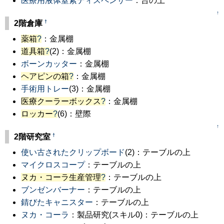
医療用液体窒素ディスペンサー
：台の上
↑
†
2階倉庫
薬箱
?
：金属棚
道具箱
?
(2)：金属棚
ボーンカッター
：金属棚
ヘアピンの箱
?
：金属棚
手術用トレー
(3)：金属棚
医療クーラーボックス
?
：金属棚
ロッカー
?
(6)：壁際
↑
†
2階研究室
使い古されたクリップボード
(2)：テーブルの上
マイクロスコープ
：テーブルの上
ヌカ・コーラ生産管理
?
：テーブルの上
ブンゼンバーナー
：テーブルの上
錆びたキャニスター
：テーブルの上
ヌカ・コーラ
：製品研究(スキル0)：テーブルの上