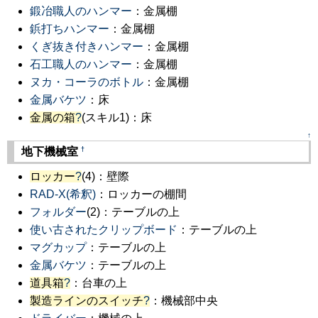
鍛冶職人のハンマー
：金属棚
鋲打ちハンマー
：金属棚
くぎ抜き付きハンマー
：金属棚
石工職人のハンマー
：金属棚
ヌカ・コーラのボトル
：金属棚
金属バケツ
：床
金属の箱
?
(スキル1)：床
↑
†
地下機械室
ロッカー
?
(4)：壁際
RAD-X(希釈)
：ロッカーの棚間
フォルダー
(2)：テーブルの上
使い古されたクリップボード
：テーブルの上
マグカップ
：テーブルの上
金属バケツ
：テーブルの上
道具箱
?
：台車の上
製造ラインのスイッチ
?
：機械部中央