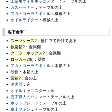
工業用オイルキャニスター
：テーブルの上
ガスバーナー
：テーブルの上
ヌカ・コーラのボトル
：機械の上
オイルライター
：機械の上
↑
†
地下倉庫
スーツケース
?
：壁に立て掛けてある
救急箱
?
：金属棚
クーラーボックス
?
：金属棚
ロッカー
?
(8)：壁際
ヌカ・コーラのボトル
：木箱の上
砂糖
：木箱の上
薬箱
?
：台の上
消火器
：床
オイルキャニスター
：床
石工職人のハンマー
：テーブルの上
ホットプレート
：テーブルの上
卓上ファン
：テーブルの上