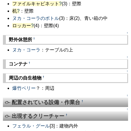
ファイルキャビネット
?
(3)：壁際
机
?
：壁際
ヌカ・コーラのボトル
(3)：床(2)、青い箱の中
ロッカー
?
(4)：壁際(4)
↑
†
野外休憩所
ヌカ・コーラ
：テーブルの上
↑
†
コンテナ
↑
†
周辺の自生植物
爆竹ベリー
？：周辺
↑
配置されている設備・作業台
†
↑
出現するクリーチャー
†
フェラル・グール
[3]：建物内外