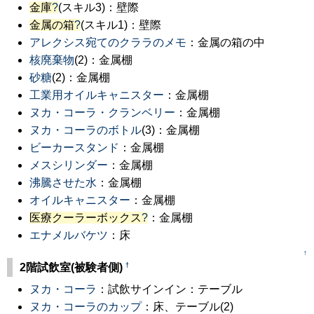
金庫
?
(スキル3)：壁際
金属の箱
?
(スキル1)：壁際
アレクシス宛てのクララのメモ
：金属の箱の中
核廃棄物
(2)：金属棚
砂糖
(2)：金属棚
工業用オイルキャニスター
：金属棚
ヌカ・コーラ・クランベリー
：金属棚
ヌカ・コーラのボトル
(3)：金属棚
ビーカースタンド
：金属棚
メスシリンダー
：金属棚
沸騰させた水
：金属棚
オイルキャニスター
：金属棚
医療クーラーボックス
?
：金属棚
エナメルバケツ
：床
↑
†
2階試飲室(被験者側)
ヌカ・コーラ
：試飲サインイン：テーブル
ヌカ・コーラのカップ
：床、テーブル(2)