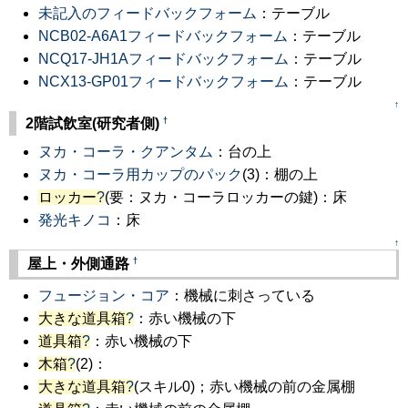
未記入のフィードバックフォーム
：テーブル
NCB02-A6A1フィードバックフォーム
：テーブル
NCQ17-JH1Aフィードバックフォーム
：テーブル
NCX13-GP01フィードバックフォーム
：テーブル
↑
†
2階試飲室(研究者側)
ヌカ・コーラ・クアンタム
：台の上
ヌカ・コーラ用カップのパック
(3)：棚の上
ロッカー
?
(要：ヌカ・コーラロッカーの鍵)：床
発光キノコ
：床
↑
†
屋上・外側通路
フュージョン・コア
：機械に刺さっている
大きな道具箱
?
：赤い機械の下
道具箱
?
：赤い機械の下
木箱
?
(2)：
大きな道具箱
?
(スキル0)；赤い機械の前の金属棚