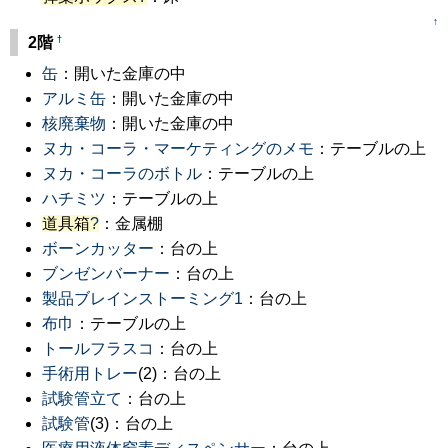
↑
†
2階
缶
：開いた金庫の中
アルミ缶
：開いた金庫の中
核廃棄物
：開いた金庫の中
ヌカ・コーラ・マーケティングのメモ
：テーブルの上
ヌカ・コーラのボトル
：テーブルの上
ハチミツ
：テーブルの上
道具箱
?
：金属棚
ボーンカッター
：台の上
ブンゼンバーナー
：台の上
製品ブレインストーミング1
：台の上
布巾
：テーブルの上
トールフラスコ
：台の上
手術用トレー
(2)：台の上
試験管立て
：台の上
試験管
(3)：台の上