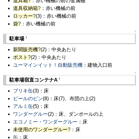
道具箱
?
：赤い機械の前の金属棚
道具収納箱
?
：赤い機械の前
ロッカー
?
(3)：赤い機械の前
袋
?
：赤い機械の前
↑
†
駐車場
新聞販売機
?
(2)：中央あたり
ポスト
?
(2)：中央あたり
ユーマインイット！自動販売機
：建物入口前
↑
†
駐車場宿直コンテナA
ブリキ缶
(3)：床
ビールのビン
(8)：床(7)、布団の上(2)
アルミ缶
(5)：床
ワンダーグルー
(2)：床、ダンボールの上
エコノミー・ワンダーグルー
：床
未使用のワンダーグルー
?
：床
缶
：床