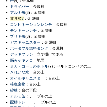
缶
(4)：金属棚
ドライバー
：金属棚
アルミ缶
(3)：金属棚
道具箱
?
：金属棚
コンビネーションレンチ
：金属棚
モンキーレンチ
：金属棚
ブリキ缶
(3)：金属棚
ガスキャニスター
：金属棚
ポータブル燃料タンク
：金属棚
デッキブラシ
：立て掛けてある
脳みそキノコ
：地面
ヌカ・コーラのボトル
(7)：ベルトコンベアの上
きれいな水
：台の上
オイルキャニスター
：台の上
核廃棄物
：台の上
砂糖
：台の下段
アルミ缶
：テーブルの上
配膳トレー
：テーブルの上