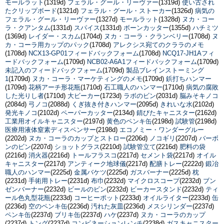
モールラット
(1319d)
フェラル・グール・リーヴァー
(1319d)
使い古され
たクリップボード
(1321d)
フェラル・グール・ストーカー
(1326d)
病気の
フェラル・グール・リーヴァー
(1327d)
モールラット
(1328d)
ヌカ・コー
ラ・クアンタム
(1331d)
スパイス
(1331d)
ボーンカッター
(1355d)
ハチミツ
(1369d)
レイダー・スカム
(1704d)
ヌカ・コーラ・クランベリー
(1708d)
ヌ
カ・コーラ用カップのパック
(1708d)
アレクシス宛てのクララのメモ
(1708d)
NCX13-GP01フィードバックフォーム
(1708d)
NCQ17-JH1Aフィ
ードバックフォーム
(1709d)
NCB02-A6A1フィードバックフォーム
(1709d)
未記入のフィードバックフォーム
(1709d)
製品ブレインストーミング
1
(1709d)
ヌカ・コーラ・マーケティングのメモ
(1709d)
鋲打ちハンマー
(1709d)
花柄アーチ形花瓶
(1710d)
石工職人のハンマー
(1710d)
病気の腐敗
した光りし者
(1710d)
大ビーカー
(1723d)
ラボのビン
(2031d)
脳みそキノコ
(2084d)
弓ノコ
(2088d)
くぎ抜き付きハンマー
(2095d)
きれいな水
(2102d)
発光キノコ
(2102d)
ペーパーカッター
(2134d)
錆びたキャニスター
(2162d)
工業用オイルキャニスター
(2197d)
黄色のペンキ缶
(2198d)
試験管
(2198d)
医療用液体窒素ディスペンサー
(2198d)
エコノミー・ワンダーグルー
(2202d)
ヌカ・コーラのカップとストロー
(2206d)
ノコギリ
(2207d)
バーボ
ンのビン
(2207d)
ショットグラス
(2210d)
試験管立て
(2216d)
肥料の袋
(2216d)
消火器
(2216d)
トールフラスコ
(2217d)
セメント袋
(2217d)
オイル
キャニスター
(2217d)
アンティーク地球儀
(2217d)
配膳トレー
(2222d)
鍛冶
職人のハンマー
(2225d)
金属バケツ
(2225d)
ガスバーナー
(2225d)
枕
(2231d)
手術用トレー
(2231d)
布巾
(2232d)
マイクロスコープ
(2232d)
ブン
ゼンバーナー
(2232d)
ビールのビン
(2232d)
ビーカースタンド
(2232d)
ティ
ール色丸型花瓶
(2233d)
コーヒーポット
(2233d)
オイルライター
(2233d)
缶
(2236d)
空のペンキ缶
(2236d)
汚れた灰皿
(2236d)
メスシリンダー
(2237d)
ペンキ缶
(2237d)
ブリキ缶
(2237d)
ハケ
(2237d)
ヌカ・コーラのカップ
(2237d)
トング
(2237d)
コンビネーションレンチ
(2238d)
ガスキャニスター