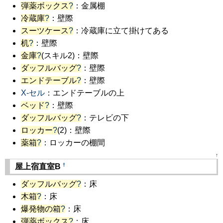
弾薬ボックス
?
：金属棚
冷蔵庫
?
：壁際
スーツケース
?
：冷蔵庫に立て掛けてある
机
?
：壁際
金庫
?
(スキル2)：壁際
ダッフルバッグ
?
：壁際
エンドテーブル
?
：壁際
X-セル
：エンドテーブルの上
ベッド
?
：壁際
ダッフルバッグ
?
：テレビの下
ロッカー
?
(2)：壁際
薬箱
?
：ロッカーの棚間
↑
†
屋上宿直室B
ダッフルバッグ
?
：床
木箱
?
：床
爆発物の箱
?
：床
弾薬ボックス
?
：床