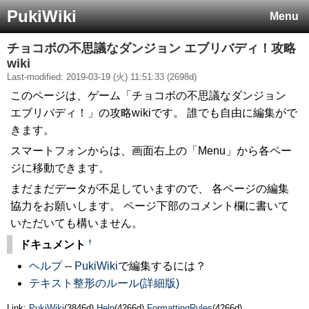
PukiWiki
Menu
チョコボの不思議なダンジョン エブリバディ！攻略
wiki
Last-modified: 2019-03-19 (火) 11:51:33 (2698d)
このページは、ゲーム「チョコボの不思議なダンジョン
エブリバディ！」の攻略wikiです。 誰でも自由に編集がで
きます。
スマートフォンからは、画面右上の「Menu」から各ペー
ジに移動できます。
まだまだデータが不足していますので、 各ページの編集
協力をお願いします。 ページ下部のコメント欄に書いて
いただいても構いません。
†
ドキュメント
ヘルプ
--
PukiWiki
で編集するには？
テキスト整形のルール(詳細版)
Link:
PukiWiki
(3846d)
Help
(4266d)
FormattingRules
(4266d)