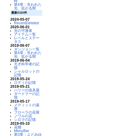
時
第4章：失われた
光、拡がる闇
最新の20件
2024-05-07
RecentDeleted
2020-06-01
光の守護者
アイテム一覧
レベルとステー
タス
2019-06-07
ダンジョン一覧
第4章：失われた
光、拡がる闇
2019-06-04
天才科学者の記
憶
シャルロットの
記憶
2019-05-24
ロディの記憶
2019-05-21
ハリーの道具屋
ダードラーの記
憶
2019-05-17
メディットの薬
屋
フローラの花屋
ノワルの店
シロマの記憶
2019-05-10
花畑
MenuBar
第3章：よどみゆ