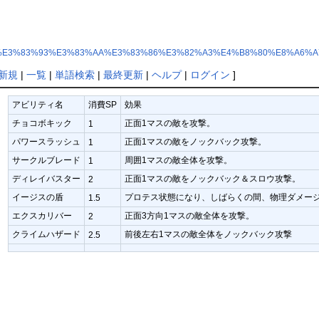
E3%82%A2%E3%83%93%E3%83%AA%E3%83%86%E3%82%A3%E4%B8%80%E8%A6%A
新規
|
一覧
|
単語検索
|
最終更新
|
ヘルプ
|
ログイン
]
アビリティ名
消費SP
効果
チョコボキック
正面1マスの敵を攻撃。
1
パワースラッシュ
正面1マスの敵をノックバック攻撃。
1
サークルブレード
周囲1マスの敵全体を攻撃。
1
ディレイバスター
正面1マスの敵をノックバック＆スロウ攻撃。
2
イージスの盾
プロテス状態になり、しばらくの間、物理ダメー
1.5
エクスカリバー
正面3方向1マスの敵全体を攻撃。
2
クライムハザード
前後左右1マスの敵全体をノックバック攻撃
2.5