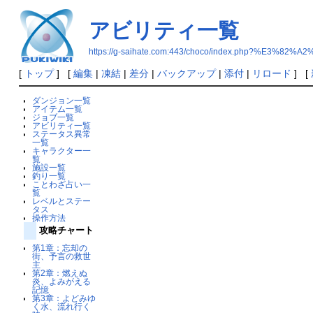
アビリティ一覧
https://g-saihate.com:443/choco/index.php?%
[
トップ
] [
編集
|
凍結
|
差分
|
バックアップ
|
添付
|
リロード
] [
ダンジョン一覧
アイテム一覧
ジョブ一覧
アビリティ一覧
ステータス異常
一覧
キャラクター一
覧
施設一覧
釣り一覧
ことわざ占い一
覧
レベルとステー
タス
操作方法
攻略チャート
第1章：忘却の
街、予言の救世
主
第2章：燃えぬ
炎、よみがえる
記憶
第3章：よどみゆ
く水、流れ行く