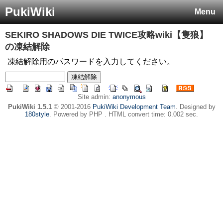
PukiWiki
Menu
SEKIRO SHADOWS DIE TWICE攻略wiki【隻狼】
の凍結解除
凍結解除用のパスワードを入力してください。
Site admin:
anonymous
PukiWiki 1.5.1
© 2001-2016
PukiWiki Development Team
. Designed by
180style
. Powered by PHP . HTML convert time: 0.002 sec.