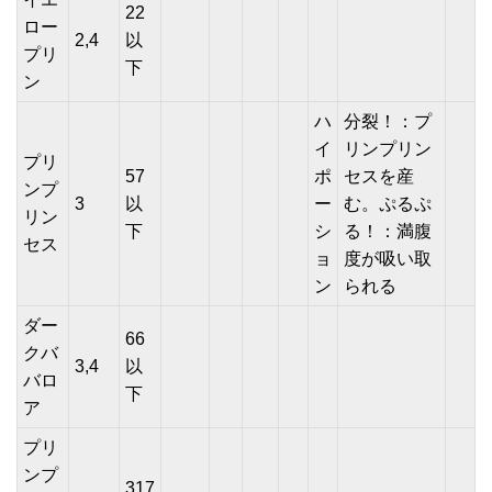
22
ロー
2,4
以
プリ
下
ン
ハ
分裂！：プ
イ
リンプリン
プリ
57
ポ
セスを産
ンプ
3
以
ー
む。ぷるぷ
リン
下
シ
る！：満腹
セス
ョ
度が吸い取
ン
られる
ダー
66
クバ
3,4
以
バロ
下
ア
プリ
ンプ
317