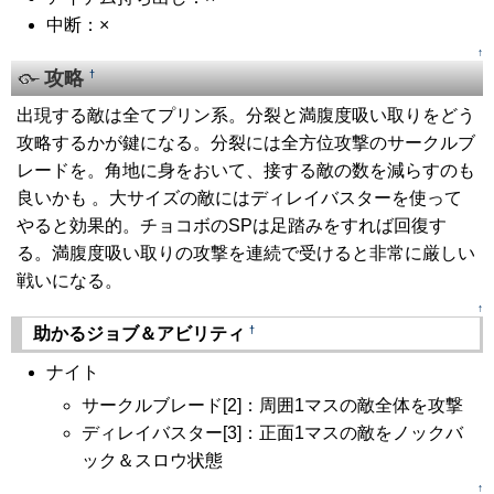
中断：×
↑
攻略
†
出現する敵は全てプリン系。分裂と満腹度吸い取りをどう
攻略するかが鍵になる。分裂には全方位攻撃のサークルブ
レードを。角地に身をおいて、接する敵の数を減らすのも
良いかも 。大サイズの敵にはディレイバスターを使って
やると効果的。チョコボのSPは足踏みをすれば回復す
る。満腹度吸い取りの攻撃を連続で受けると非常に厳しい
戦いになる。
↑
†
助かるジョブ＆アビリティ
ナイト
サークルブレード[2]：周囲1マスの敵全体を攻撃
ディレイバスター[3]：正面1マスの敵をノックバ
ック＆スロウ状態
↑