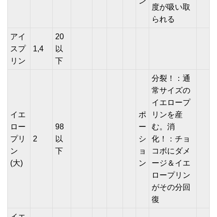
ン
度が吸い取
られる
アイ
20
スプ
1,4
以
リン
下
分裂！：通
常サイズの
イエロープ
イエ
ポ
リンを産
ロー
98
ー
む。消
プリ
2
以
シ
化！：チョ
ン
下
ョ
コボにダメ
(大)
ン
ージ＆イエ
ロープリン
がその分回
復
イエ