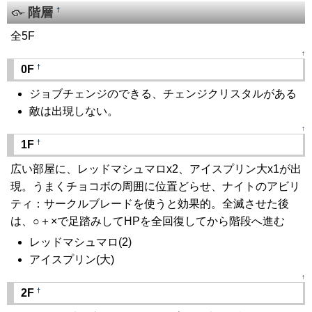
階層
†
全5F
↑
†
0F
ジョブチェンジのできる、チェンジクリスタルがある
敵は出現しない。
↑
†
1F
広い部屋に、レッドマシュマロx2、アイスプリン大x1が出
現。うまくチョコボの周囲に位置どらせ、ナイトのアビリ
ティ：サークルブレードを使うと効果的。全滅させた後
は、○＋×で足踏みしてHPを全回復してから階段へ進む
レッドマシュマロ(2)
アイスプリン(大)
↑
†
2F